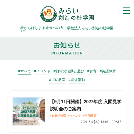
杜
からはじまる未来への力。
学校法人みらい創造の杜学園
もり
お知らせ
INFORMATION
#すべて
#イベント
#日常の活動と遊び
#食育
#英語教育
#プレ教室
#園外活動
【9月11日開催】2027年度 入園見学
説明会のご案内
#文庫幼稚園
#イベント
#英語教育
2026.8.6 [木] 18:06 UPDATE