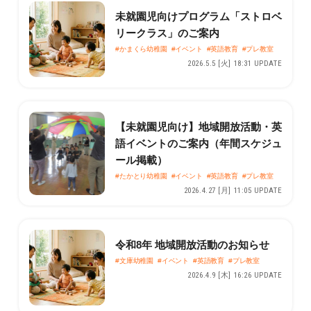
未就園児向けプログラム「ストロベ
リークラス」のご案内
#かまくら幼稚園
#イベント
#英語教育
#プレ教室
2026.5.5 [火] 18:31 UPDATE
【未就園児向け】地域開放活動・英
語イベントのご案内（年間スケジュ
ール掲載）
#たかとり幼稚園
#イベント
#英語教育
#プレ教室
2026.4.27 [月] 11:05 UPDATE
令和8年 地域開放活動のお知らせ
#文庫幼稚園
#イベント
#英語教育
#プレ教室
2026.4.9 [木] 16:26 UPDATE