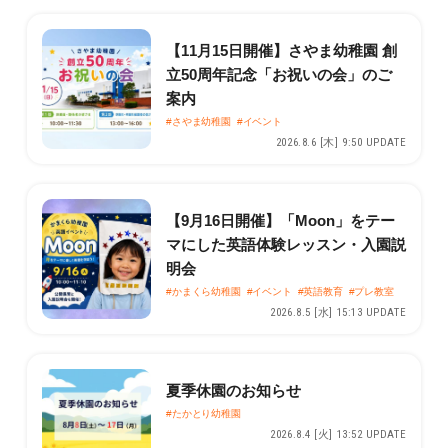
【11月15日開催】さやま幼稚園 創
立50周年記念「お祝いの会」のご
案内
#さやま幼稚園
#イベント
2026.8.6 [木] 9:50 UPDATE
【9月16日開催】「Moon」をテー
マにした英語体験レッスン・入園説
明会
#かまくら幼稚園
#イベント
#英語教育
#プレ教室
2026.8.5 [水] 15:13 UPDATE
夏季休園のお知らせ
#たかとり幼稚園
2026.8.4 [火] 13:52 UPDATE