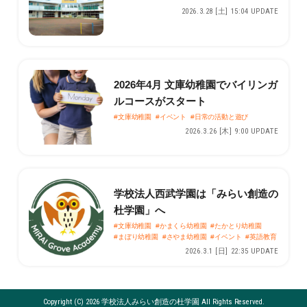
2026.3.28 [土] 15:04 UPDATE
2026年4月 文庫幼稚園でバイリンガ
ルコースがスタート
#文庫幼稚園
#イベント
#日常の活動と遊び
2026.3.26 [木] 9:00 UPDATE
学校法人西武学園は「みらい創造の
杜学園」へ
#文庫幼稚園
#かまくら幼稚園
#たかとり幼稚園
#まぼり幼稚園
#さやま幼稚園
#イベント
#英語教育
2026.3.1 [日] 22:35 UPDATE
Copyright (C) 2026 学校法人みらい創造の杜学園 All Rights Reserved.