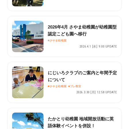
2026年4月 さやま幼稚園が幼稚園型
認定こども園へ移行
#さやま幼稚園
2026.4.1 [水] 9:00 UPDATE
にじいろクラブのご案内と年間予定
について
#さやま幼稚園
#プレ教室
2026.3.30 [月] 12:58 UPDATE
たかとり幼稚園 地域開放活動に英
語体験イベントを併設！