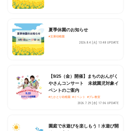
夏季休園のお知らせ
#文庫幼稚園
2026.8.4 [火] 13:48 UPDATE
【9/25（金）開催】まちのおんがく
やさんコンサート 未就園児対象イ
ベントのご案内
#たかとり幼稚園
#イベント
#プレ教室
2026.7.29 [水] 17:06 UPDATE
園庭で水遊びを楽しもう！水遊び開