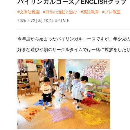
バイリンガルコース／ENGLISHクラブ
#文庫幼稚園
#日常の活動と遊び
#英語教育
#プレ教室
2026.5.22 [金] 18:45 UPDATE
今年度から始まったバイリンガルコースですが、年少児のK
好きな遊びや朝のサークルタイムでは一緒に挨拶をしたり