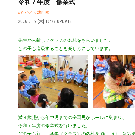
令和７年度 修業式
#たかとり幼稚園
2026.3.19 [木] 16:28 UPDATE
先生から新しいクラスの名札をもらいました。
どの子も進級することを楽しみにしています。
満３歳児から年中児までの全園児がホールに集まり、
令和７年度の修業式を行いました。
どの子も新しい学年（クラス）の名札を胸につけ、意気