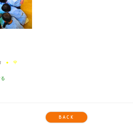

● 🌹
する
BACK