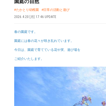
園庭の自然
#たかとり幼稚園
#日常の活動と遊び
2026.4.20 [月] 17:46 UPDATE
春の園庭です。
園庭には春の花々が咲き乱れています。
今日は、園庭で育てている花や実、遊び場を
ご紹介いたします。