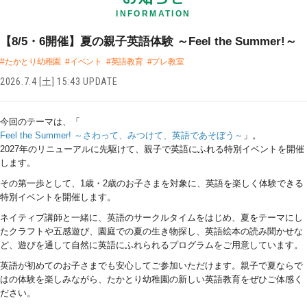
INFORMATION
【8/5・6開催】夏の親子英語体験 ～Feel the Summer!～
#たかとり幼稚園
#イベント
#英語教育
#プレ教室
2026.7.4 [土] 15:43 UPDATE
今回のテーマは、「
Feel the Summer! ～さわって、みつけて、英語であそぼう～
」。
2027年のリニューアルに先駆けて、親子で英語にふれる特別イベントを開催
します。
その第一歩として、1歳・2歳のお子さまを対象に、英語を楽しく体験できる
特別イベントを開催します。
ネイティブ講師と一緒に、英語のサークルタイムをはじめ、夏をテーマにし
たクラフトや五感遊び、園庭での夏の生き物探し、英語絵本の読み聞かせな
ど、遊びを通して自然に英語にふれられるプログラムをご用意しています。
英語が初めてのお子さまでも安心してご参加いただけます。親子で夏ならで
はの体験を楽しみながら、たかとり幼稚園の新しい英語教育をぜひご体感く
ださい。