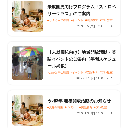
未就園児向けプログラム「ストロベ
リークラス」のご案内
#かまくら幼稚園
#イベント
#英語教育
#プレ教室
2026.5.5 [火] 18:31 UPDATE
【未就園児向け】地域開放活動・英
語イベントのご案内（年間スケジュ
ール掲載）
#たかとり幼稚園
#イベント
#英語教育
#プレ教室
2026.4.27 [月] 11:05 UPDATE
令和8年 地域開放活動のお知らせ
#文庫幼稚園
#イベント
#英語教育
#プレ教室
2026.4.9 [木] 16:26 UPDATE