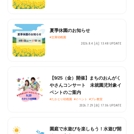
夏季休園のお知らせ
#文庫幼稚園
2026.8.4 [火] 13:48 UPDATE
【9/25（金）開催】まちのおんがく
やさんコンサート 未就園児対象イ
ベントのご案内
#たかとり幼稚園
#イベント
#プレ教室
2026.7.29 [水] 17:06 UPDATE
園庭で水遊びを楽しもう！水遊び開