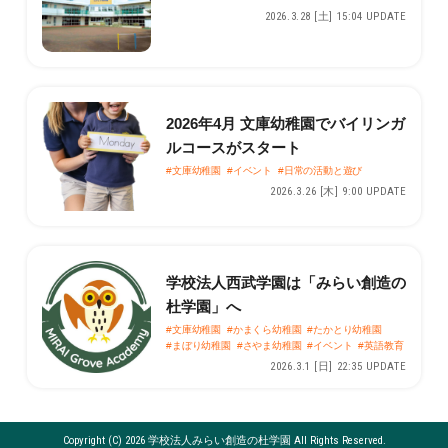
2026.3.28 [土] 15:04 UPDATE
2026年4月 文庫幼稚園でバイリンガ
ルコースがスタート
#文庫幼稚園
#イベント
#日常の活動と遊び
2026.3.26 [木] 9:00 UPDATE
学校法人西武学園は「みらい創造の
杜学園」へ
#文庫幼稚園
#かまくら幼稚園
#たかとり幼稚園
#まぼり幼稚園
#さやま幼稚園
#イベント
#英語教育
2026.3.1 [日] 22:35 UPDATE
Copyright (C) 2026 学校法人みらい創造の杜学園 All Rights Reserved.