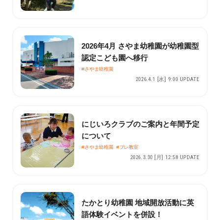
2026年4月 さやま幼稚園が幼稚園型
認定こども園へ移行
#さやま幼稚園
2026.4.1 [水] 9:00 UPDATE
にじいろクラブのご案内と年間予定
について
#さやま幼稚園
#プレ教室
2026.3.30 [月] 12:58 UPDATE
たかとり幼稚園 地域開放活動に英
語体験イベントを併設！