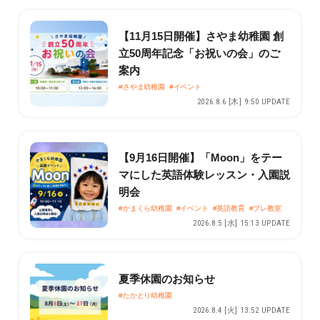
【11月15日開催】さやま幼稚園 創
立50周年記念「お祝いの会」のご
案内
#さやま幼稚園
#イベント
2026.8.6 [木] 9:50 UPDATE
【9月16日開催】「Moon」をテー
マにした英語体験レッスン・入園説
明会
#かまくら幼稚園
#イベント
#英語教育
#プレ教室
2026.8.5 [水] 15:13 UPDATE
夏季休園のお知らせ
#たかとり幼稚園
2026.8.4 [火] 13:52 UPDATE