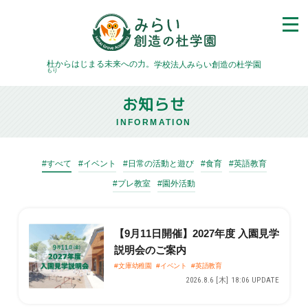
杜
からはじまる未来への力。
学校法人みらい創造の杜学園
もり
お知らせ
INFORMATION
#すべて
#イベント
#日常の活動と遊び
#食育
#英語教育
#プレ教室
#園外活動
【9月11日開催】2027年度 入園見学
説明会のご案内
#文庫幼稚園
#イベント
#英語教育
2026.8.6 [木] 18:06 UPDATE