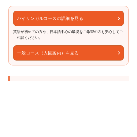
バイリンガルコースの詳細を見る
英語が初めての方や、日本語中心の環境をご希望の方も安心してご
相談ください。
一般コース（入園案内）を見る
未就園児向け Englishクラブ：親子で楽しむ
英語体験
0歳から参加できるEnglishクラブを実施しています。
歌やリズム遊びを通して、英語を「学ぶ」のではなく「楽
しむ」ことから始めます。
幼稚園の雰囲気にふれながら、安心してはじめの一歩を踏
み出せます。