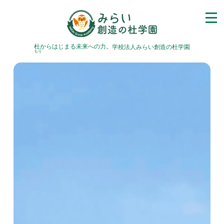
杜
からはじまる未来への力。
学校法人みらい創造の杜学園
もり