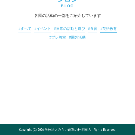
BLOG
各園の活動の一部をご紹介しています
#すべて
#イベント
#日常の活動と遊び
#食育
#英語教育
#プレ教室
#園外活動
Copyright (C) 2026 学校法人みらい創造の杜学園 All Rights Reserved.